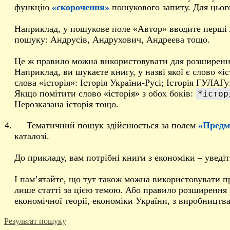
функцію
«скорочення»
пошукового запиту. Для цьог
Наприклад, у пошукове поле «Автор» вводите перші 
пошуку: Андрусів, Андрухович, Андреева тощо.
Це ж правило можна використовувати для розширенн
Наприклад, ви шукаєте книгу, у назві якої є слово «
слова «історія»: Історія України-Русі; Історія ГУЛАГу
Якщо помітити слово «історія» з обох боків:
*істор
Нерозказана історія тощо.
Тематичний пошук здійснюється за полем
«Предм
каталозі.
До прикладу, вам потрібні книги з економіки – уведі
І пам’ятайте, що тут також можна використовувати 
лише статті за цією темою. Або правило розширення
економічної теорії, економіки України, з виробництва
Результат пошуку