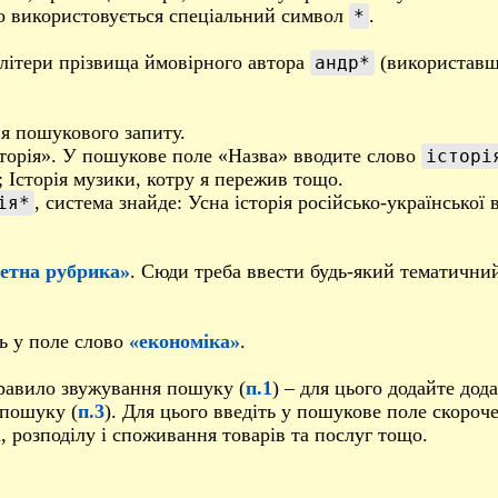
о використовується спеціальний символ
.
*
літери прізвища ймовірного автора
(використавш
андр*
я пошукового запиту.
історія». У пошукове поле «Назва» вводите слово
історі
; Історія музики, котру я пережив тощо.
, система знайде: Усна історія російсько-українсько
ія*
етна рубрика»
. Сюди треба ввести будь-який тематичний
ть у поле слово
«економіка»
.
правило звужування пошуку (
п.1
) – для цього додайте дод
 пошуку (
п.3
). Для цього введіть у пошукове поле скороч
, розподілу і споживання товарів та послуг тощо.