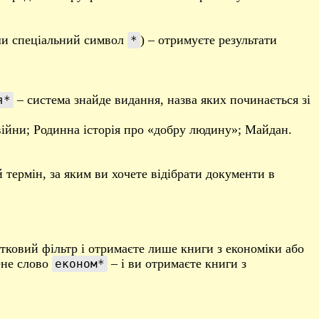
и спеціальний символ
) – отримуєте результати
*
– система знайде видання, назва яких починається зі
я*
ї війни; Родинна історія про «добру людину»; Майдан.
 термін, за яким ви хочете відібрати документи в
атковий фільтр і отримаєте лише книги з економіки або
ене слово
– і ви отримаєте книги з
економ*