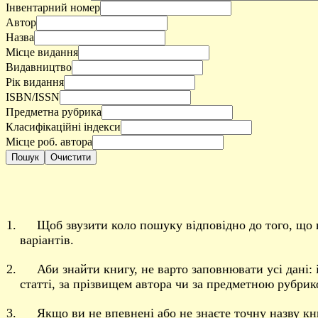
Інвентарний номер
Автор
Назва
Місце видання
Видавництво
Рік видання
ISBN/ISSN
Предметна рубрика
Класифікаційні індекси
Місце роб. автора
Пошук
Очистити
Щоб звузити коло пошуку відповідно до того, що в
варіантів.
Аби знайти книгу, не варто заповнювати усі дані
статті, за прізвищем автора чи за предметною рубрик
Якщо ви не впевнені або не знаєте точну назву к