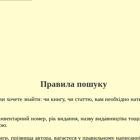
Правила пошуку
и хочете знайти: чи книгу, чи статтю, вам необхідно на
: інвентарний номер, рік видання, назву видавництва тощ
ою.
ниги, прізвища автора, вагаєтеся у правильному написан