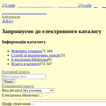
ОДЕ
ООУНБ ім. М.С. Грушевського
ГРУШЕВСЬКОГО
Інформація
Вхід
Запрошуємо до електронного каталогу
Інформація каталогу
Фізичних одиниць
71 344
Статей та аналітичних описів
231
Електронна бібліотека
93
Всього в каталозі
153 347
Розумний пошук
Пошук
Розширений пошук
Вид ресурсу
Електронна бібліотека
Шифр зберігання